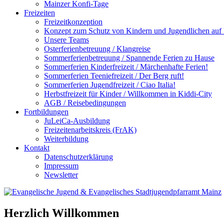
Mainzer Konfi-Tage
Freizeiten
Freizeitkonzeption
Konzept zum Schutz von Kindern und Jugendlichen auf F
Unsere Teams
Osterferienbetreuung / Klangreise
Sommerferienbetreuung / Spannende Ferien zu Hause
Sommerferien Kinderfreizeit / Märchenhafte Ferien!
Sommerferien Teeniefreizeit / Der Berg ruft!
Sommerferien Jugendfreizeit / Ciao Italia!
Herbstfreizeit für Kinder / Willkommen in Kiddi-City
AGB / Reisebedingungen
Fortbildungen
JuLeiCa-Ausbildung
Freizeitenarbeitskreis (FrAK)
Weiterbildung
Kontakt
Datenschutzerklärung
Impressum
Newsletter
Herzlich Willkommen