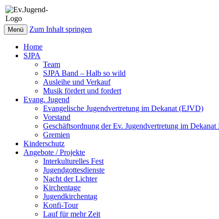
Zum Inhalt springen
Menü
Home
SJPA
Team
SJPA Band – Halb so wild
Ausleihe und Verkauf
Musik fördert und fordert
Evang. Jugend
Evangelische Jugendvertretung im Dekanat (EJVD)
Vorstand
Geschäftsordnung der Ev. Jugendvertretung im Dekana
Gremien
Kinderschutz
Angebote / Projekte
Interkulturelles Fest
Jugendgottesdienste
Nacht der Lichter
Kirchentage
Jugendkirchentag
Konfi-Tour
Lauf für mehr Zeit