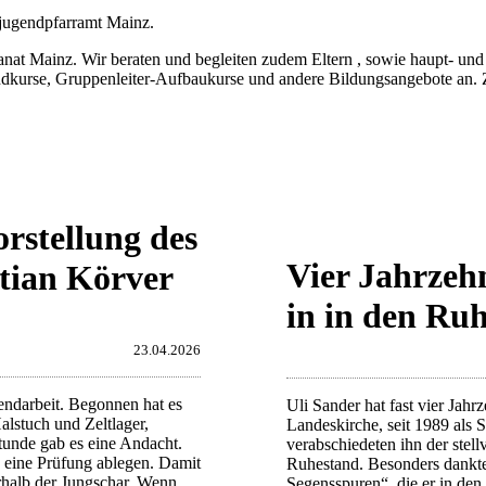
tjugendpfarramt Mainz.
ainz. Wir beraten und begleiten zudem Eltern , sowie haupt- und eh
rundkurse, Gruppenleiter-Aufbaukurse und andere Bildungsangebote an.
orstellung des
Vier Jahrzehn
tian Körver
in in den Ru
23.04.2026
gendarbeit. Begonnen hat es
Uli Sander hat fast vier Jahr
alstuch und Zeltlager,
Landeskirche, seit 1989 als
tunde gab es eine Andacht.
verabschiedeten ihn der stel
 eine Prüfung ablegen. Damit
Ruhestand. Besonders dankte
rhalb der Jungschar. Wenn
Segensspuren“, die er in den