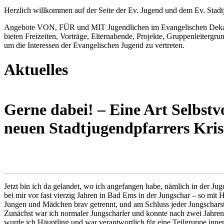
Herzlich willkommen auf der Seite der Ev. Jugend und dem Ev. Stad
Angebote VON, FÜR und MIT Jugendlichen im Evangelischen Dekanat M
bieten Freizeiten, Vorträge, Elternabende, Projekte, Gruppenleiterg
um die Interessen der Evangelischen Jugend zu vertreten.
Aktuelles
Gerne dabei! – Eine Art Selbstv
neuen Stadtjugendpfarrers Kris
Jetzt bin ich da gelandet, wo ich angefangen habe, nämlich in der Ju
bei mir vor fast vierzig Jahren in Bad Ems in der Jungschar – so mit H
Jungen und Mädchen brav getrennt, und am Schluss jeder Jungschars
Zunächst war ich normaler Jungscharler und konnte nach zwei Jahren
wurde ich Häuptling und war verantwortlich für eine Teilgruppe inne