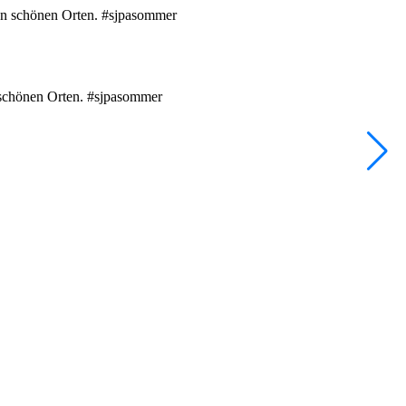
e
•
F
n schönen Orten. #sjpasommer
D
1
2