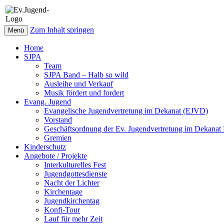
Zum Inhalt springen
Menü
Home
SJPA
Team
SJPA Band – Halb so wild
Ausleihe und Verkauf
Musik fördert und fordert
Evang. Jugend
Evangelische Jugendvertretung im Dekanat (EJVD)
Vorstand
Geschäftsordnung der Ev. Jugendvertretung im Dekana
Gremien
Kinderschutz
Angebote / Projekte
Interkulturelles Fest
Jugendgottesdienste
Nacht der Lichter
Kirchentage
Jugendkirchentag
Konfi-Tour
Lauf für mehr Zeit