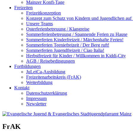
Mainzer Konfi-Tage
Freizeiten
Freizeitkonzeption
Konzept zum Schutz von Kindern und Jugendlichen auf F
Unsere Teams
Osterferienbetreuung / Klangreise
Sommerferienbetreuung / Spannende Ferien zu Hause
Sommerferien Kinderfreizeit / Märchenhafte Ferien!
Sommerferien Teeniefreizeit / Der Berg ruft!
Sommerferien Jugendfreizeit / Ciao Italia!
Herbstfreizeit für Kinder / Willkommen in Kiddi-City
AGB / Reisebedingungen
Fortbildungen
JuLeiCa-Ausbildung
Freizeitenarbeitskreis (FrAK)
Weiterbildung
Kontakt
Datenschutzerklärung
Impressum
Newsletter
FrAK