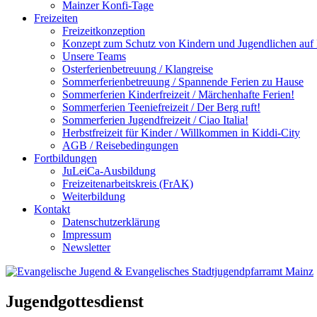
Mainzer Konfi-Tage
Freizeiten
Freizeitkonzeption
Konzept zum Schutz von Kindern und Jugendlichen auf F
Unsere Teams
Osterferienbetreuung / Klangreise
Sommerferienbetreuung / Spannende Ferien zu Hause
Sommerferien Kinderfreizeit / Märchenhafte Ferien!
Sommerferien Teeniefreizeit / Der Berg ruft!
Sommerferien Jugendfreizeit / Ciao Italia!
Herbstfreizeit für Kinder / Willkommen in Kiddi-City
AGB / Reisebedingungen
Fortbildungen
JuLeiCa-Ausbildung
Freizeitenarbeitskreis (FrAK)
Weiterbildung
Kontakt
Datenschutzerklärung
Impressum
Newsletter
Jugendgottesdienst