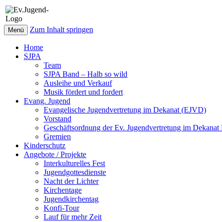
Zum Inhalt springen
Menü
Home
SJPA
Team
SJPA Band – Halb so wild
Ausleihe und Verkauf
Musik fördert und fordert
Evang. Jugend
Evangelische Jugendvertretung im Dekanat (EJVD)
Vorstand
Geschäftsordnung der Ev. Jugendvertretung im Dekana
Gremien
Kinderschutz
Angebote / Projekte
Interkulturelles Fest
Jugendgottesdienste
Nacht der Lichter
Kirchentage
Jugendkirchentag
Konfi-Tour
Lauf für mehr Zeit