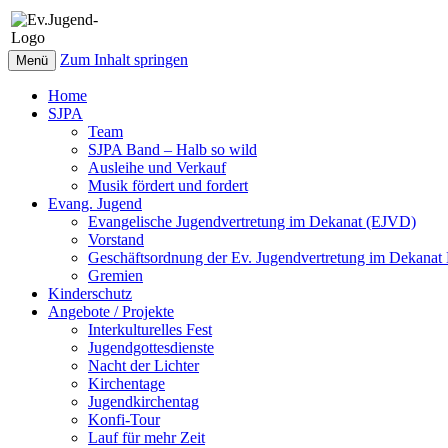
Zum Inhalt springen
Menü
Home
SJPA
Team
SJPA Band – Halb so wild
Ausleihe und Verkauf
Musik fördert und fordert
Evang. Jugend
Evangelische Jugendvertretung im Dekanat (EJVD)
Vorstand
Geschäftsordnung der Ev. Jugendvertretung im Dekana
Gremien
Kinderschutz
Angebote / Projekte
Interkulturelles Fest
Jugendgottesdienste
Nacht der Lichter
Kirchentage
Jugendkirchentag
Konfi-Tour
Lauf für mehr Zeit