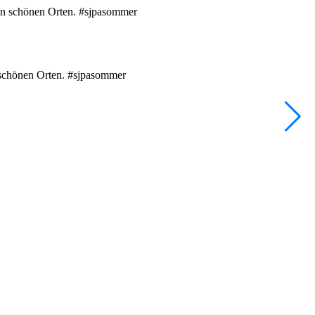
e
•
F
n schönen Orten. #sjpasommer
D
1
V
2