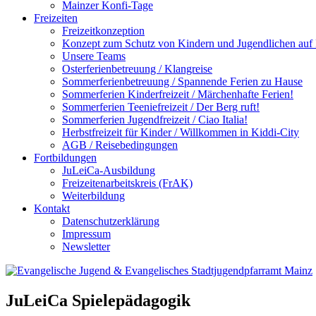
Mainzer Konfi-Tage
Freizeiten
Freizeitkonzeption
Konzept zum Schutz von Kindern und Jugendlichen auf F
Unsere Teams
Osterferienbetreuung / Klangreise
Sommerferienbetreuung / Spannende Ferien zu Hause
Sommerferien Kinderfreizeit / Märchenhafte Ferien!
Sommerferien Teeniefreizeit / Der Berg ruft!
Sommerferien Jugendfreizeit / Ciao Italia!
Herbstfreizeit für Kinder / Willkommen in Kiddi-City
AGB / Reisebedingungen
Fortbildungen
JuLeiCa-Ausbildung
Freizeitenarbeitskreis (FrAK)
Weiterbildung
Kontakt
Datenschutzerklärung
Impressum
Newsletter
JuLeiCa Spielepädagogik