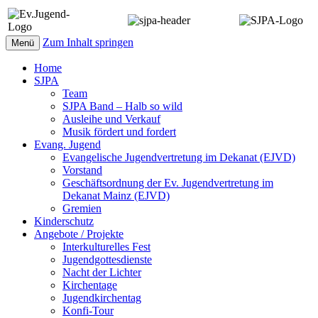
Zum Inhalt springen
Menü
Home
SJPA
Team
SJPA Band – Halb so wild
Ausleihe und Verkauf
Musik fördert und fordert
Evang. Jugend
Evangelische Jugendvertretung im Dekanat (EJVD)
Vorstand
Geschäftsordnung der Ev. Jugendvertretung im
Dekanat Mainz (EJVD)
Gremien
Kinderschutz
Angebote / Projekte
Interkulturelles Fest
Jugendgottesdienste
Nacht der Lichter
Kirchentage
Jugendkirchentag
Konfi-Tour