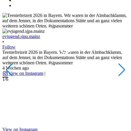
evjugend.sjpa.mainz
e
•
•
Follow
F
Teeniefreizeit 2026 in Bayern. Wir waren in der Almbachklamm,
D
auf dem Jenner, in der Dokumentations Stätte und an ganz vielen
d
weiteren schönen Orten. #sjpasommer
#
4 Wochen ago
1
View on Instagram
|
1/6
2
View on Instagram