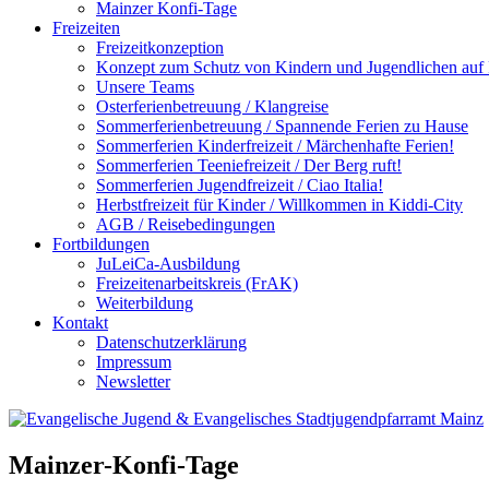
Mainzer Konfi-Tage
Freizeiten
Freizeitkonzeption
Konzept zum Schutz von Kindern und Jugendlichen auf F
Unsere Teams
Osterferienbetreuung / Klangreise
Sommerferienbetreuung / Spannende Ferien zu Hause
Sommerferien Kinderfreizeit / Märchenhafte Ferien!
Sommerferien Teeniefreizeit / Der Berg ruft!
Sommerferien Jugendfreizeit / Ciao Italia!
Herbstfreizeit für Kinder / Willkommen in Kiddi-City
AGB / Reisebedingungen
Fortbildungen
JuLeiCa-Ausbildung
Freizeitenarbeitskreis (FrAK)
Weiterbildung
Kontakt
Datenschutzerklärung
Impressum
Newsletter
Mainzer-Konfi-Tage