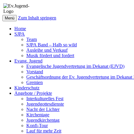
Zum Inhalt springen
Menü
Home
SJPA
Team
SJPA Band – Halb so wild
Ausleihe und Verkauf
Musik fördert und fordert
Evang. Jugend
Evangelische Jugendvertretung im Dekanat (EJVD)
Vorstand
Geschäftsordnung der Ev. Jugendvertretung im Dekana
Gremien
Kinderschutz
Angebote / Projekte
Interkulturelles Fest
Jugendgottesdienste
Nacht der Lichter
Kirchentage
Jugendkirchentag
Konfi-Tour
Lauf für mehr Zeit