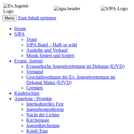
Zum Inhalt springen
Menü
Home
SJPA
Team
SJPA Band – Halb so wild
Ausleihe und Verkauf
Musik fördert und fordert
Evang. Jugend
Evangelische Jugendvertretung im Dekanat (EJVD)
Vorstand
Geschäftsordnung der Ev. Jugendvertretung im
Dekanat Mainz (EJVD)
Gremien
Kinderschutz
Angebote / Projekte
Interkulturelles Fest
Jugendgottesdienste
Nacht der Lichter
Kirchentage
Jugendkirchentag
Konfi-Tour