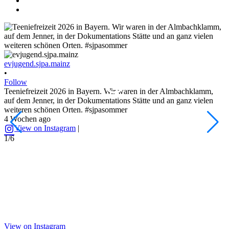
evjugend.sjpa.mainz
e
•
•
Follow
F
Teeniefreizeit 2026 in Bayern. Wir waren in der Almbachklamm,
D
auf dem Jenner, in der Dokumentations Stätte und an ganz vielen
d
weiteren schönen Orten. #sjpasommer
#
4 Wochen ago
1
View on Instagram
|
1/6
2
View on Instagram