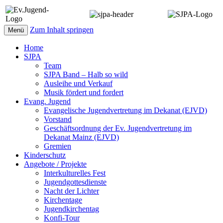
Zum Inhalt springen
Menü
Home
SJPA
Team
SJPA Band – Halb so wild
Ausleihe und Verkauf
Musik fördert und fordert
Evang. Jugend
Evangelische Jugendvertretung im Dekanat (EJVD)
Vorstand
Geschäftsordnung der Ev. Jugendvertretung im
Dekanat Mainz (EJVD)
Gremien
Kinderschutz
Angebote / Projekte
Interkulturelles Fest
Jugendgottesdienste
Nacht der Lichter
Kirchentage
Jugendkirchentag
Konfi-Tour