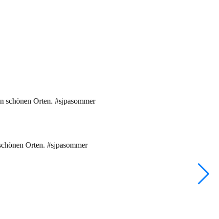
e
•
F
n schönen Orten. #sjpasommer
D
1
V
2