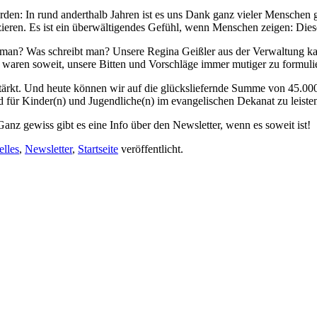
orden: In rund anderthalb Jahren ist es uns Dank ganz vieler Menschen
ren. Es ist ein überwältigendes Gefühl, wenn Menschen zeigen: Diese 
 man? Was schreibt man? Unsere Regina Geißler aus der Verwaltung k
waren soweit, unsere Bitten und Vorschläge immer mutiger zu formuli
tärkt. Und heute können wir auf die glücksliefernde Summe von 45.000€
d für Kinder(n) und Jugendliche(n) im evangelischen Dekanat zu leiste
 Ganz gewiss gibt es eine Info über den Newsletter, wenn es soweit ist!
elles
,
Newsletter
,
Startseite
veröffentlicht.