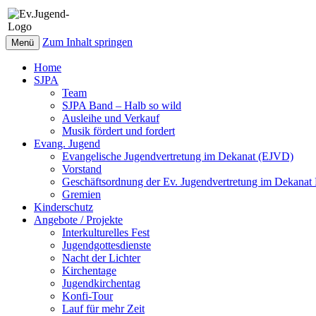
Zum Inhalt springen
Menü
Home
SJPA
Team
SJPA Band – Halb so wild
Ausleihe und Verkauf
Musik fördert und fordert
Evang. Jugend
Evangelische Jugendvertretung im Dekanat (EJVD)
Vorstand
Geschäftsordnung der Ev. Jugendvertretung im Dekana
Gremien
Kinderschutz
Angebote / Projekte
Interkulturelles Fest
Jugendgottesdienste
Nacht der Lichter
Kirchentage
Jugendkirchentag
Konfi-Tour
Lauf für mehr Zeit