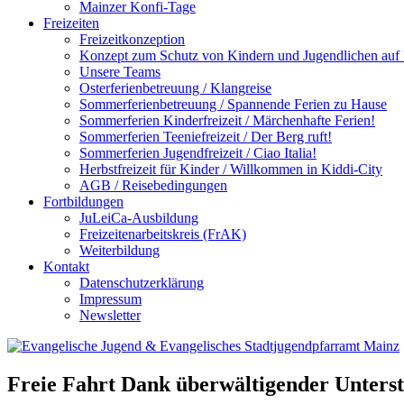
Mainzer Konfi-Tage
Freizeiten
Freizeitkonzeption
Konzept zum Schutz von Kindern und Jugendlichen auf F
Unsere Teams
Osterferienbetreuung / Klangreise
Sommerferienbetreuung / Spannende Ferien zu Hause
Sommerferien Kinderfreizeit / Märchenhafte Ferien!
Sommerferien Teeniefreizeit / Der Berg ruft!
Sommerferien Jugendfreizeit / Ciao Italia!
Herbstfreizeit für Kinder / Willkommen in Kiddi-City
AGB / Reisebedingungen
Fortbildungen
JuLeiCa-Ausbildung
Freizeitenarbeitskreis (FrAK)
Weiterbildung
Kontakt
Datenschutzerklärung
Impressum
Newsletter
Freie Fahrt Dank überwältigender Unters