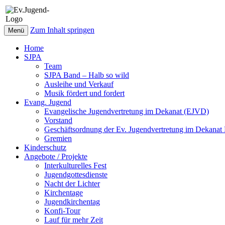
Zum Inhalt springen
Menü
Home
SJPA
Team
SJPA Band – Halb so wild
Ausleihe und Verkauf
Musik fördert und fordert
Evang. Jugend
Evangelische Jugendvertretung im Dekanat (EJVD)
Vorstand
Geschäftsordnung der Ev. Jugendvertretung im Dekana
Gremien
Kinderschutz
Angebote / Projekte
Interkulturelles Fest
Jugendgottesdienste
Nacht der Lichter
Kirchentage
Jugendkirchentag
Konfi-Tour
Lauf für mehr Zeit