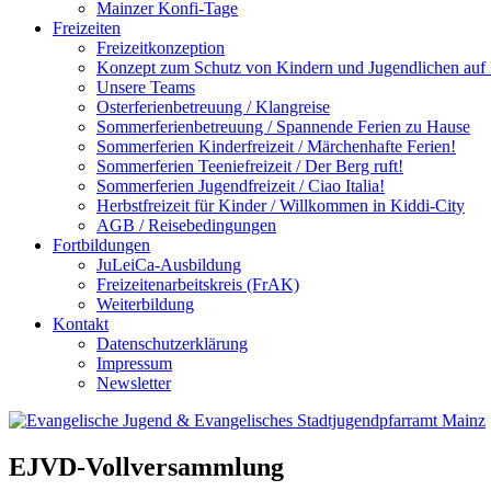
Mainzer Konfi-Tage
Freizeiten
Freizeitkonzeption
Konzept zum Schutz von Kindern und Jugendlichen auf F
Unsere Teams
Osterferienbetreuung / Klangreise
Sommerferienbetreuung / Spannende Ferien zu Hause
Sommerferien Kinderfreizeit / Märchenhafte Ferien!
Sommerferien Teeniefreizeit / Der Berg ruft!
Sommerferien Jugendfreizeit / Ciao Italia!
Herbstfreizeit für Kinder / Willkommen in Kiddi-City
AGB / Reisebedingungen
Fortbildungen
JuLeiCa-Ausbildung
Freizeitenarbeitskreis (FrAK)
Weiterbildung
Kontakt
Datenschutzerklärung
Impressum
Newsletter
EJVD-Vollversammlung