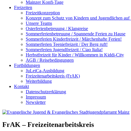
Mainzer Konfi-Tage
Freizeiten
Freizeitkonzeption
Konzept zum Schutz von Kindern und Jugendlichen auf F
Unsere Teams
Osterferienbetreuung / Klangreise
Sommerferienbetreuung / Spannende Ferien zu Hause
Sommerferien Kinderfreizeit / Märchenhafte Ferien!
Sommerferien Teeniefreizeit / Der Berg ruft!
Sommerferien Jugendfreizeit / Ciao Italia!
Herbstfreizeit für Kinder / Willkommen in Kiddi-City
AGB / Reisebedingungen
Fortbildungen
JuLeiCa-Ausbildung
Freizeitenarbeitskreis (FrAK)
Weiterbildung
Kontakt
Datenschutzerklärung
Impressum
Newsletter
FrAK – Freizeitenarbeitskreis