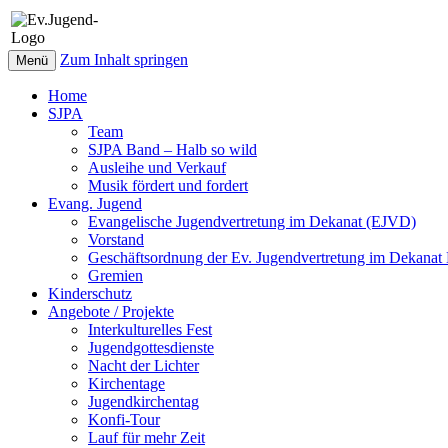
Zum Inhalt springen
Menü
Home
SJPA
Team
SJPA Band – Halb so wild
Ausleihe und Verkauf
Musik fördert und fordert
Evang. Jugend
Evangelische Jugendvertretung im Dekanat (EJVD)
Vorstand
Geschäftsordnung der Ev. Jugendvertretung im Dekana
Gremien
Kinderschutz
Angebote / Projekte
Interkulturelles Fest
Jugendgottesdienste
Nacht der Lichter
Kirchentage
Jugendkirchentag
Konfi-Tour
Lauf für mehr Zeit