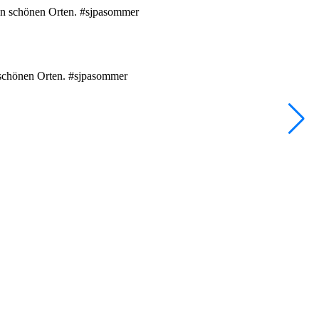
e
•
F
n schönen Orten. #sjpasommer
D
1
2