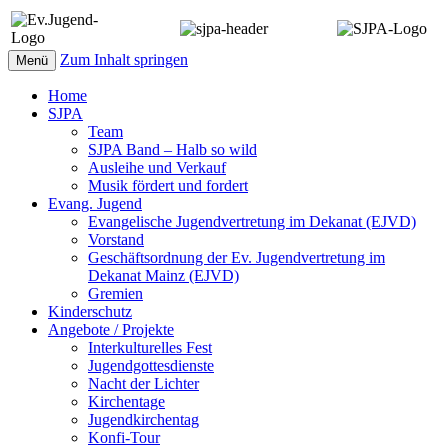
Zum Inhalt springen
Menü
Home
SJPA
Team
SJPA Band – Halb so wild
Ausleihe und Verkauf
Musik fördert und fordert
Evang. Jugend
Evangelische Jugendvertretung im Dekanat (EJVD)
Vorstand
Geschäftsordnung der Ev. Jugendvertretung im
Dekanat Mainz (EJVD)
Gremien
Kinderschutz
Angebote / Projekte
Interkulturelles Fest
Jugendgottesdienste
Nacht der Lichter
Kirchentage
Jugendkirchentag
Konfi-Tour