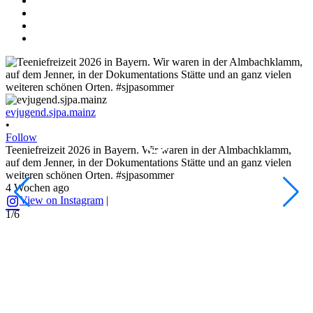
evjugend.sjpa.mainz
e
•
•
Follow
F
Teeniefreizeit 2026 in Bayern. Wir waren in der Almbachklamm,
D
auf dem Jenner, in der Dokumentations Stätte und an ganz vielen
d
weiteren schönen Orten. #sjpasommer
#
4 Wochen ago
1
View on Instagram
|
1/6
2