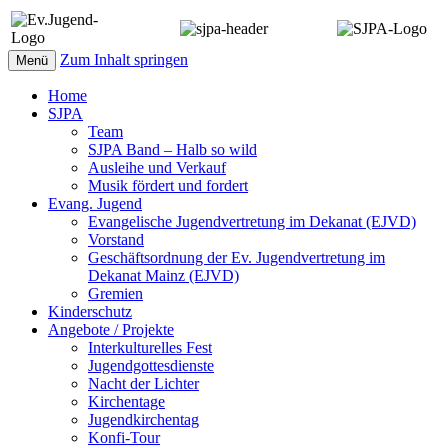
Zum Inhalt springen
Menü
Home
SJPA
Team
SJPA Band – Halb so wild
Ausleihe und Verkauf
Musik fördert und fordert
Evang. Jugend
Evangelische Jugendvertretung im Dekanat (EJVD)
Vorstand
Geschäftsordnung der Ev. Jugendvertretung im
Dekanat Mainz (EJVD)
Gremien
Kinderschutz
Angebote / Projekte
Interkulturelles Fest
Jugendgottesdienste
Nacht der Lichter
Kirchentage
Jugendkirchentag
Konfi-Tour