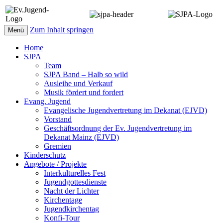
Zum Inhalt springen
Menü
Home
SJPA
Team
SJPA Band – Halb so wild
Ausleihe und Verkauf
Musik fördert und fordert
Evang. Jugend
Evangelische Jugendvertretung im Dekanat (EJVD)
Vorstand
Geschäftsordnung der Ev. Jugendvertretung im
Dekanat Mainz (EJVD)
Gremien
Kinderschutz
Angebote / Projekte
Interkulturelles Fest
Jugendgottesdienste
Nacht der Lichter
Kirchentage
Jugendkirchentag
Konfi-Tour